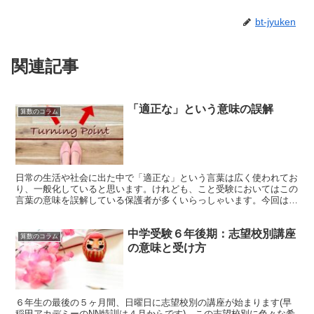
bt-jyuken
関連記事
「適正な」という意味の誤解
算数のコラム
日常の生活や社会に出た中で「適正な」という言葉は広く使われてお
り、一般化していると思います。けれども、こと受験においてはこの
言葉の意味を誤解している保護者が多くいらっしゃいます。今回はそ
の誤解を解説いたします。 「適正な」量の誤解 入塾後か...
中学受験６年後期：志望校別講座
算数のコラム
の意味と受け方
６年生の最後の５ヶ月間、日曜日に志望校別の講座が始まります(早
稲田アカデミーのNN特訓は４月からです)。この志望校別に色々な希