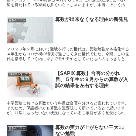
望を持たれている家庭も多くいらっしゃいますが、本当に上手く活用
するためにはどうすれば良いのかをお伝えいたします。 ...
算数が出来なくなる理由の新発見
算数のコラム
２０２３年２月において受験を行った世代は、受験勉強が本格化する
４年生からコロナ禍の環境で過ごしてきた世代でした。今回、この世
代を指導していく内に今までモヤモヤとしていたもののはっきりと説
明できなかった算数が出来なくなる理由の大きな一つを発見...
【SAPIX 算数】合否の分かれ
SAPIXの使い方
目、５年生の９月からの算数が入
試の結果を左右する理由
中学受験における算数という科目は合否を分けると言われています。
そのため、保護者の方も算数を重要視して頂いているとは思います
が、非常にもったいない状況になっているご家庭が多く見受けられま
す。今回は、その原因を説明しどう解決したら良いのかをお伝...
算数の実力が上がらない三大○○
算数のコラム
ない勉強