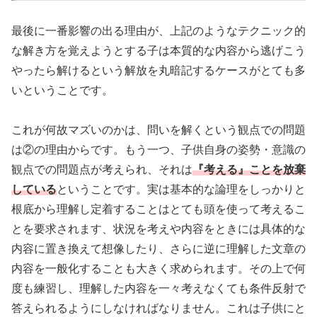
最後に一番影響の出る理由が、上記のようなテクニック的
な解き方を覚えようとする子は本質的な内容から逃げこう
やったら解けるという解放を丸暗記するケースがとても多
いということです。
これが何故マズいのかは、問いを解くという観点での問題
は②の理由からです。もう一つ、子供自身の姿勢・意識の
観点での問題点が考えられ、それは
『考える』ことを放棄
している
ということです。実は基本的な論理をしっかりと
根底から理解し定着することはとても頭を使って考えるこ
とを要求されます、状況を考えや内容をときには具体的な
内容に置き換えて想像したり、さらに逆に理解した文章の
内容を一般化することも大きく求められます。その上で何
度も練習し、理解した内容を一々考えなくても条件反射で
答えられるようにしなければなりません。これは子供にと