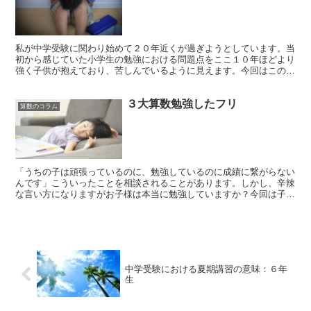
私が中学受験に関わり始めて２０年近くが過ぎようとしています。当
初から感じていた小学生の勉強における問題点をここ１０年ほどより
強く子供が抱えており、苦しんでいるように見えます。今回はこの問
題点を３つに集約して説明させて頂きます。 ①人の話を聞...
３大算数勉強したフリ
算数のコラム
「うちの子は頑張っているのに、勉強しているのに成績に繋がらない
んです」こういったことを相談されることがあります。しかし、辛辣
な言い方になりますがお子様は本当に勉強していますか？今回は子供
（大人もかも）に代表的な３大勉強したフリを説明いたしま...
中学受験における夏期講習の意味：６年
生